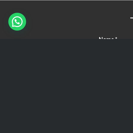
Nome
*
Assunto
*
Messagem
*