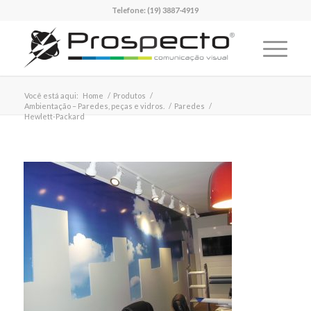
Telefone:
(19) 3887-4919
Você está aqui:
Home
/
Produtos
/
Ambientação – Paredes, peças e vidros.
/
Paredes
/
Hewlett-Packard