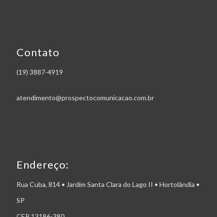
Contato
(19) 3887-4919
atendimento@prospectocomunicacao.com.br
Endereço:
Rua Cuba, 814 • Jardim Santa Clara do Lago II • Hortolândia •
SP
CEP 13186-380