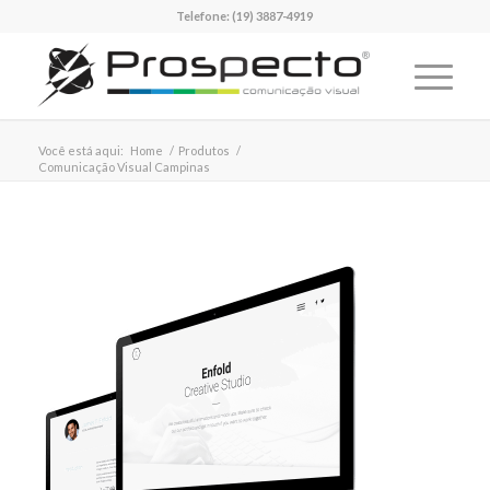
Telefone:
(19) 3887-4919
Você está aqui:
Home
/
Produtos
/
Comunicação Visual Campinas