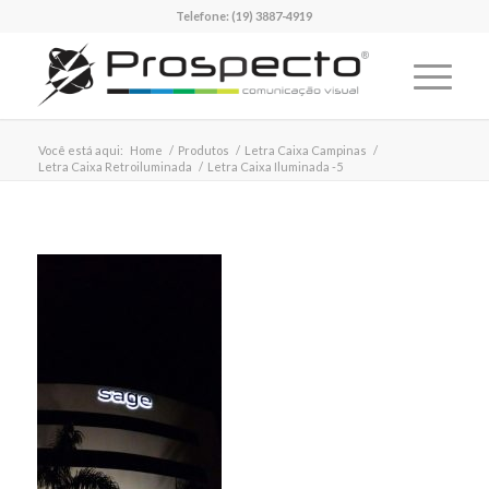
Telefone:
(19) 3887-4919
Você está aqui:
Home
/
Produtos
/
Letra Caixa Campinas
/
Letra Caixa Retroiluminada
/
Letra Caixa Iluminada -5