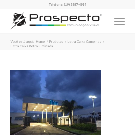
Telefone:
(19) 3887-4919
Você está aqui:
Home
/
Produtos
/
Letra Caixa Campinas
/
Letra Caixa Retroiluminada