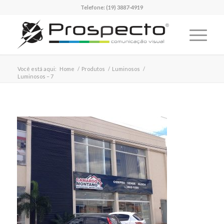
Telefone:
(19) 3887-4919
Você está aqui:
Home
/
Produtos
/
Luminosos
/
Luminosos – 7