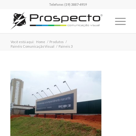
Telefone:
(19) 3887-4919
Você está aqui:
Home
/
Produtos
/
Painéis Comunicação Visual
/
Paineis 3