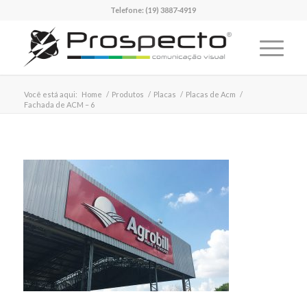
Telefone:
(19) 3887-4919
Você está aqui:
Home
/
Produtos
/
Placas
/
Placas de Acm
/
Fachada de ACM – 6