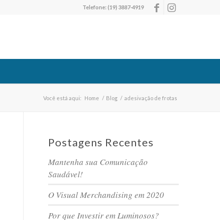
Telefone:
(19) 3887-4919
Você está aqui:
Home
/
Blog
/
adesivação de frotas
Postagens Recentes
Mantenha sua Comunicação
Saudável!
O Visual Merchandising em 2020
Por que Investir em Luminosos?