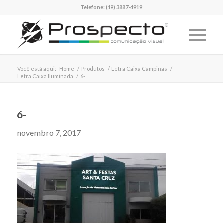
Telefone:
(19) 3887-4919
Você está aqui:
Home
/
Produtos
/
Letra Caixa Campinas
/
Letra Caixa Iluminada
/
6-
6-
novembro 7, 2017